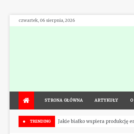
Skip
czwartek, 06 sierpnia, 2026
to
content
STRONA GŁÓWNA
ARTYKUŁY
O
Jakie białko wspiera produkcję e
TRENDING