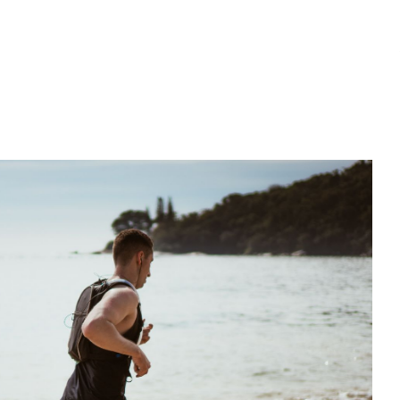
– białko,
trening i
siłownia