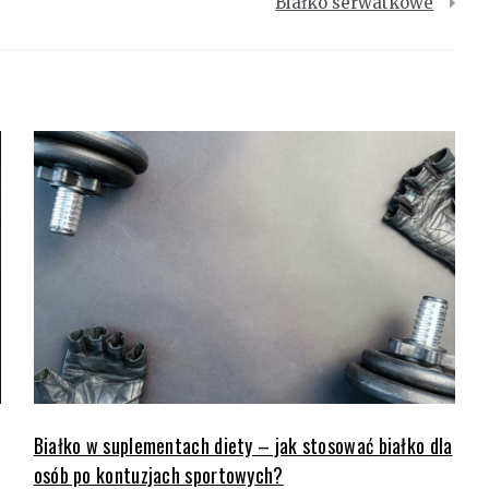
Białko serwatkowe
Białko w suplementach diety – jak stosować białko dla
osób po kontuzjach sportowych?