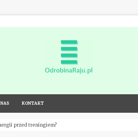
Odrobina
raju dla
 NAS
KONTAKT
sportowców
nergii przed treningiem?