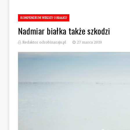
KOMPENDIUM WIEDZY O BIAŁKU
Nadmiar białka także szkodzi
Redaktor odrobinaraju.pl
27 marca 2019