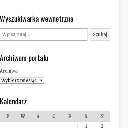
Wyszukiwarka wewnętrzna
Szukaj
Szukaj
Archiwum portalu
Archiwa
Kalendarz
P
W
Ś
C
P
S
N
1
2