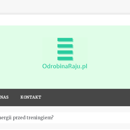
Odrobina
raju dla
 NAS
KONTAKT
sportowców