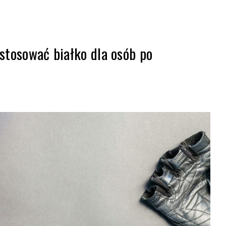
– białko,
stosować białko dla osób po
trening i
siłownia