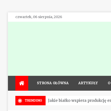
Skip
czwartek, 06 sierpnia, 2026
to
content
STRONA GŁÓWNA
ARTYKUŁY
O
Działanie odżywek białkowych
TRENDING