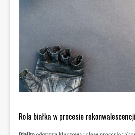
Rola białka w procesie rekonwalescencji
Białko
odgrywa kluczową rolę w procesie rekonw