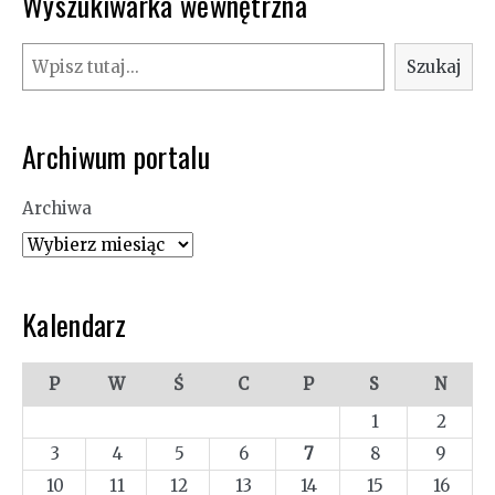
Wyszukiwarka wewnętrzna
Szukaj
Szukaj
Archiwum portalu
Archiwa
Kalendarz
P
W
Ś
C
P
S
N
1
2
3
4
5
6
7
8
9
10
11
12
13
14
15
16