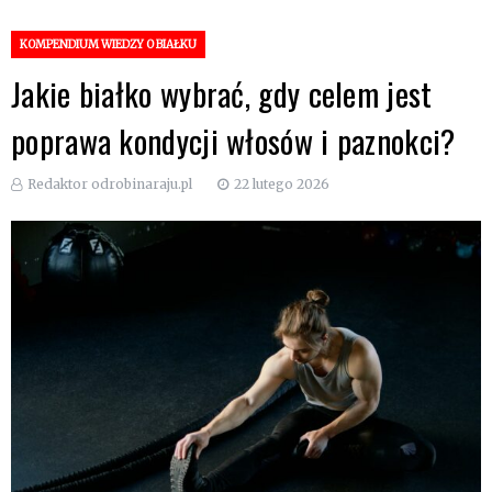
– białko,
KOMPENDIUM WIEDZY O BIAŁKU
Jakie białko wybrać, gdy celem jest
trening i
poprawa kondycji włosów i paznokci?
siłownia
Redaktor odrobinaraju.pl
22 lutego 2026