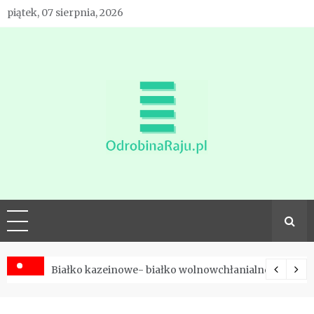
Skip
piątek, 07 sierpnia, 2026
to
content
Odrobina
raju dla
sportowców
Białko kazeinowe- białko wolnowchłanialne