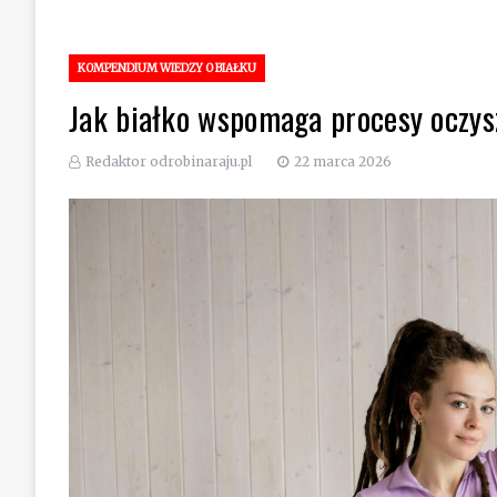
KOMPENDIUM WIEDZY O BIAŁKU
Jak białko wspomaga procesy oczys
Redaktor odrobinaraju.pl
22 marca 2026