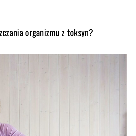
– białko,
zczania organizmu z toksyn?
trening i
siłownia