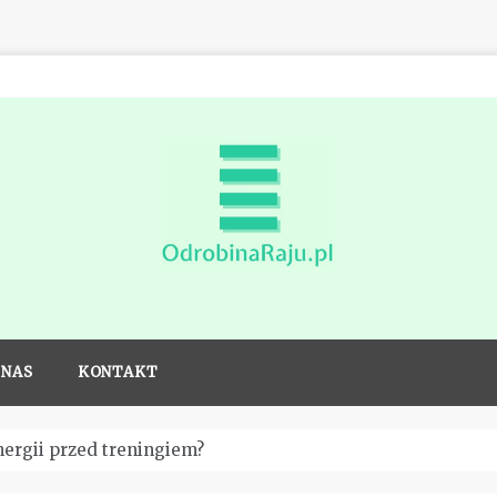
Odrobina
raju dla
 NAS
KONTAKT
sportowców