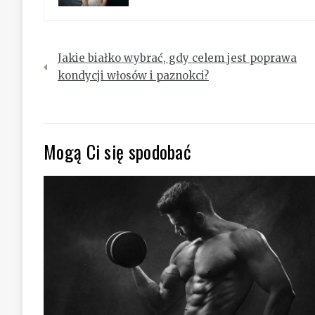
Nawigacja
Jakie białko wybrać, gdy celem jest poprawa
wpisu
kondycji włosów i paznokci?
Mogą Ci się spodobać