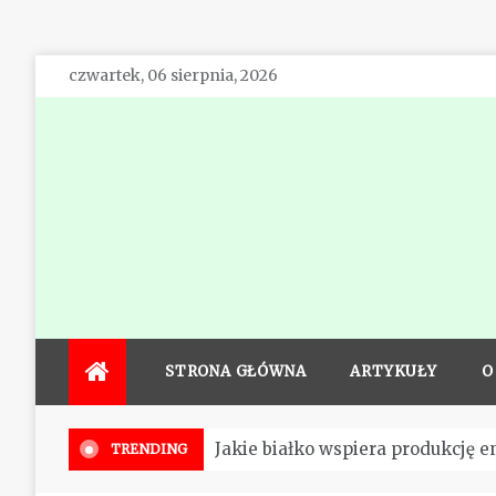
Skip
czwartek, 06 sierpnia, 2026
to
content
STRONA GŁÓWNA
ARTYKUŁY
O
Działanie odżywek białkowych
TRENDING