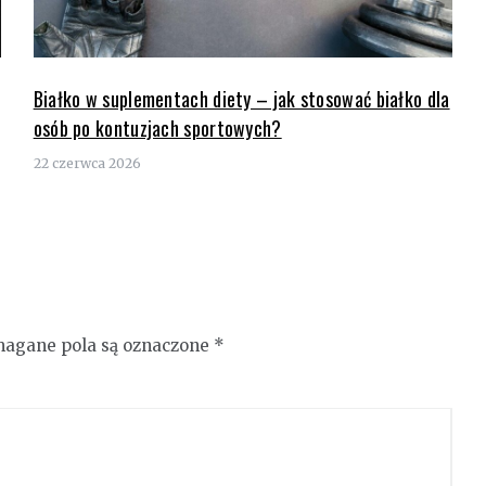
Białko w suplementach diety – jak stosować białko dla
osób po kontuzjach sportowych?
22 czerwca 2026
agane pola są oznaczone
*