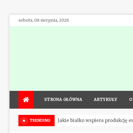
Skip
sobota, 08 sierpnia, 2026
to
content
STRONA GŁÓWNA
ARTYKUŁY
O
Jakie białko wspiera produkcję e
TRENDING