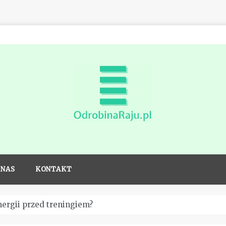
Odrobina
raju dla
 NAS
KONTAKT
sportowców
nergii przed treningiem?