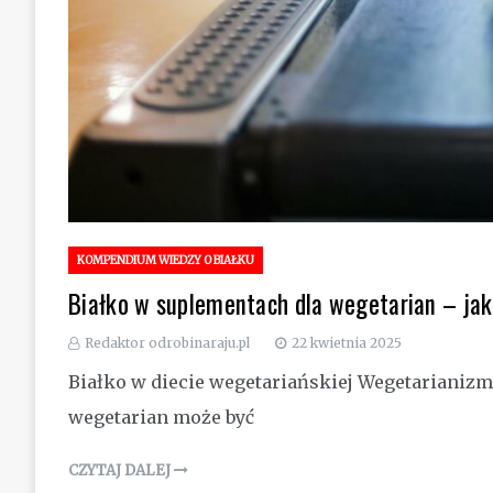
KOMPENDIUM WIEDZY O BIAŁKU
Białko w suplementach dla wegetarian – jak
Redaktor odrobinaraju.pl
22 kwietnia 2025
Białko w diecie wegetariańskiej Wegetarianizm s
wegetarian może być
CZYTAJ DALEJ