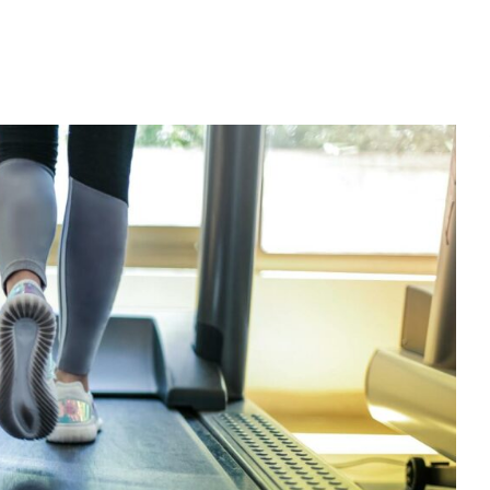
– białko,
trening i
siłownia