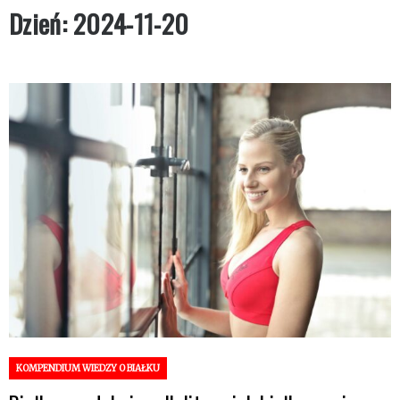
– białko,
Dzień:
2024-11-20
trening i
siłownia
KOMPENDIUM WIEDZY O BIAŁKU